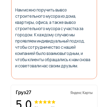
Нам можно поручить вывоз
строительного мусора из дома,
квартиры, офиса, а также вывоз
строительного мусора с участка за
городом. К каждому случаю мы
проявляем индивидуальный подход,
чтобы сотрудничество с нашей
компанией было взаимовыгодным, и
ГРУЗ 27
чтобы клиенты обращались к нам снова
рейтинг
5
и советовали нас своим друзьям.
Связаться
Свяжитесь с нами и мы
ответим на все ваши вопросы!
Телефон
+7-924-404-00-59