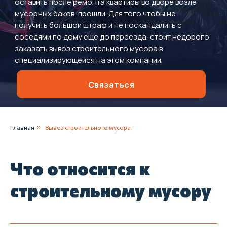
оставить после ремонта квартиры во дворе возле
мусорных баков, прошли. Для того чтобы не
получить большой штраф и не поскандалить с
соседями по дому еще до переезда, стоит недорого
заказать вывоз строительного мусора в
специализирующейся на этом компании.
Связаться
Главная
»
Вывоз строительного мусора
Что относится к
строительному мусору