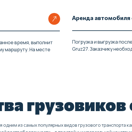
Аренда автомобиля 
Погрузка и выгрузка посл
анное время, выполнит
Gruz27. Заказчику необхо
у маршруту. На месте
ва грузовиков 
одним из самых популярных видов грузового транспорта как
ой востребоованности – в простой и универсальной конструк