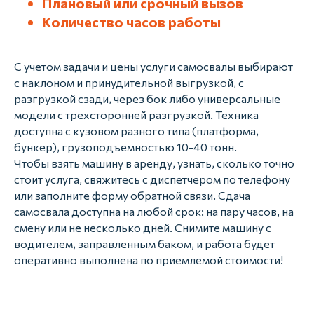
Плановый или срочный вызов
Связаться
Количество часов работы
Свяжитесь с нами и мы
ответим на все ваши вопросы!
С учетом задачи и цены услуги самосвалы выбирают
с наклоном и принудительной выгрузкой, с
Телефон
разгрузкой сзади, через бок либо универсальные
+7-924-404-00-59
модели с трехсторонней разгрузкой. Техника
Адрес
доступна с кузовом разного типа (платформа,
г. Хабаровск
бункер), грузоподъемностью 10-40 тонн.
ул. Льва Толстого 15
Чтобы взять машину в аренду, узнать, сколько точно
стоит услуга, свяжитесь с диспетчером по телефону
Написать директору
или заполните форму обратной связи. Сдача
самосвала доступна на любой срок: на пару часов, на
Принимаем оплату:
смену или не несколько дней. Снимите машину с
водителем, заправленным баком, и работа будет
Компания
Перевозка
Контакты
оперативно выполнена по приемлемой стоимости!
Перевозка дивана
Перевозка кровати
Вакансии
Перевозка зеркал
Акции
Перевозка стекла
Тарифы