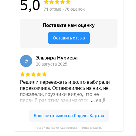
+7-924-404-00-59
Адрес
г. Хабаровск
ул. Льва Толстого 15
Написать директору
Принимаем оплату:
Компания
Перевозка
Контакты
Перевозка дивана
Перевозка кровати
Вакансии
Перевозка зеркал
Акции
Перевозка стекла
Тарифы
Перевозка окон
Отзывы
Перевозка пианино
Перевозка холодильника
Перевозка стиральной машины
Перевозка телевизора
Груз27 на карте Хабаровска — Яндекс Карты
Перевозка станков