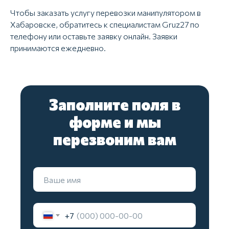
Перевозка сейфов
Чтобы заказать услугу перевозки манипулятором в
Перевозка пиломатериалов
Хабаровске, обратитесь к специалистам Gruz27 по
Перевозка мотоциклов
телефону или оставьте заявку онлайн. Заявки
принимаются ежедневно.
Другие услуги
Грузовое такси
Услуги грузчиков
Междугородние грузоперевозки
Заполните поля в
Грузоперевозки фурами
Аутсорсинг грузчиков
форме и мы
Контейнерные перевозки
перезвоним вам
Услуги по переносу мебели
Доставка до маркетплейсов
Такелажные работы
Вывоз мусора
Карта сайта
© 2021-2026 "ГРУЗ 27"
Политика конфиденциальности
+7