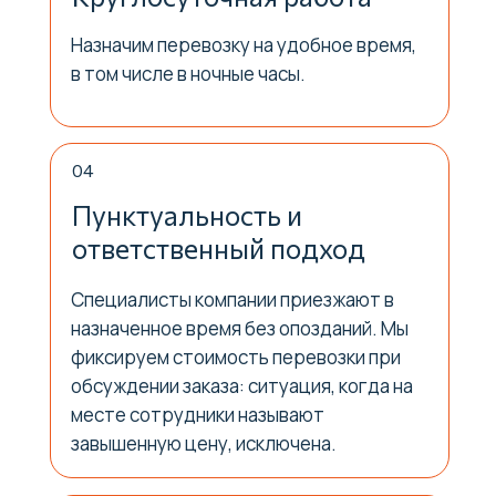
Назначим перевозку на удобное время,
Телефон
в том числе в ночные часы.
+7-924-404-00-59
Адрес
г. Хабаровск
ул. Льва Толстого 15
04
Пунктуальность и
Написать директору
ответственный подход
Принимаем оплату:
Специалисты компании приезжают в
Компания
Перевозка
назначенное время без опозданий. Мы
Контакты
Перевозка дивана
фиксируем стоимость перевозки при
Перевозка кровати
Вакансии
Перевозка зеркал
Акции
обсуждении заказа: ситуация, когда на
Перевозка стекла
Тарифы
месте сотрудники называют
Перевозка окон
Отзывы
завышенную цену, исключена.
Перевозка пианино
Перевозка холодильника