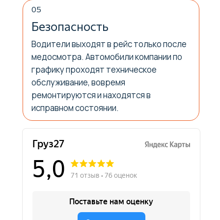
Перевозка стиральной машины
05
Перевозка телевизора
Безопасность
Перевозка станков
Перевозка сейфов
Водители выходят в рейс только после
Перевозка пиломатериалов
медосмотра. Автомобили компании по
Перевозка мотоциклов
графику проходят техническое
обслуживание, вовремя
Другие услуги
ремонтируются и находятся в
Грузовое такси
исправном состоянии.
Услуги грузчиков
Междугородние грузоперевозки
Грузоперевозки фурами
Аутсорсинг грузчиков
Контейнерные перевозки
Услуги по переносу мебели
Доставка до маркетплейсов
Такелажные работы
Вывоз мусора