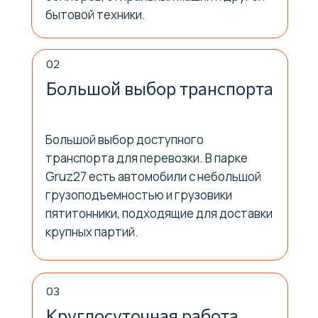
бытовой техники.
02
Большой выбор транспорта
Большой выбор доступного
транспорта для перевозки. В парке
Gruz27 есть автомобили с небольшой
грузоподъемностью и грузовики
пятитонники, подходящие для доставки
ГРУЗ 27
крупных партий.
рейтинг
5
Связаться
03
Свяжитесь с нами и мы
Круглосуточная работа
ответим на все ваши вопросы!