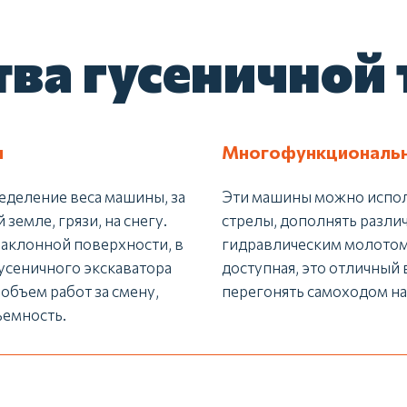
ва гусеничной 
и
Многофункциональн
деление веса машины, за
Эти машины можно исполь
 земле, грязи, на снегу.
стрелы, дополнять разл
наклонной поверхности, в
гидравлическим молотом
усеничного экскаватора
доступная, это отличный 
объем работ за смену,
перегонять самоходом на
ъемность.