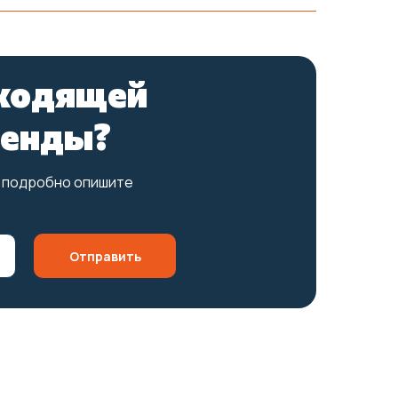
дходящей
ренды?
о подробно опишите
Отправить