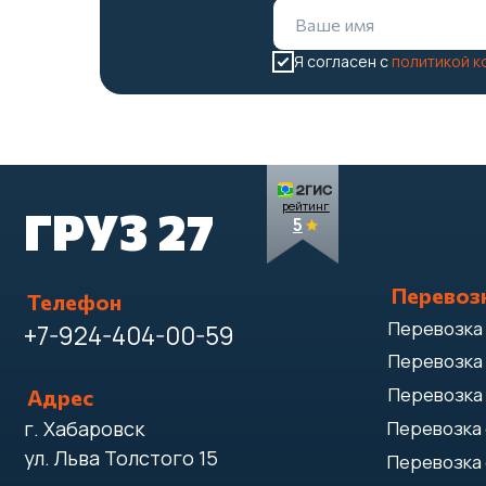
Перевозка
Телефон
Перевозка диван
+7-924-404-00-59
Я согласен с
политикой 
Перевозка крова
Перевозка зерка
Адрес
г. Хабаровск
Перевозка стекл
ул. Льва Толстого 15
Перевозка окон
Перевозка пиани
Написать директору
Перевозка холод
Перевозка стира
Принимаем оплату:
Перевозка телев
Перевозка станк
Перевозка сейфо
Перевозка пилом
Перевозка мотоц
© 2021-2026 "ГРУЗ 27"